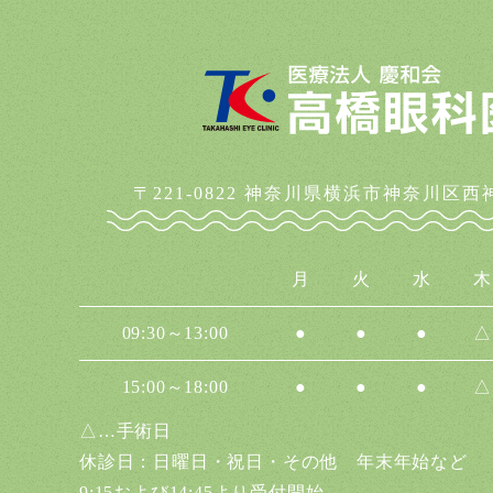
〒221-0822 神奈川県横浜市神奈川区西神奈
月
火
水
木
09:30～13:00
●
●
●
△
15:00～18:00
●
●
●
△
△…手術日
休診日：日曜日・祝日・その他 年末年始など
9:15および14:45より受付開始