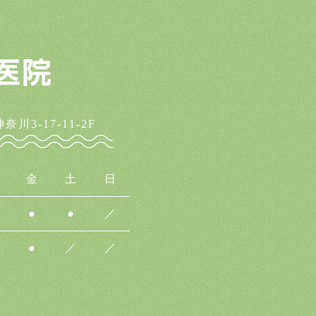
川3-17-11-2F
金
土
日
●
●
／
●
／
／