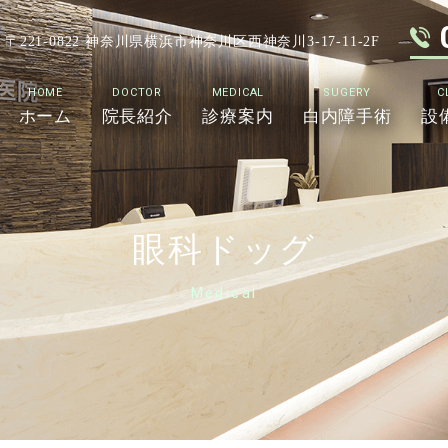
〒221-0822 神奈川県横浜市神奈川区西神奈川3-17-11-2F
HOME
DOCTOR
MEDICAL
SUGERY
C
ホーム
院長紹介
診療案内
白内障手術
設
眼科ドッグ
Medical